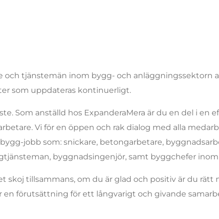
e och tjänstemän inom bygg- och anläggningssektorn att
ster som uppdateras kontinuerligt.
gaste. Som anställd hos ExpanderaMera är du en del i en eff
etare. Vi för en öppen och rak dialog med alla medarbetar
bygg-jobb som: snickare, betongarbetare, byggnadsarbet
ggtjänsteman, byggnadsingenjör, samt byggchefer ino
t skoj tillsammans, om du är glad och positiv är du rätt 
 är en förutsättning för ett långvarigt och givande samarb