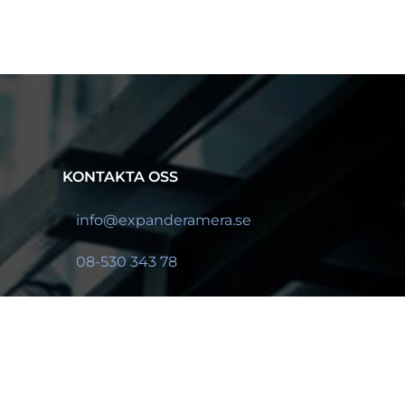
KONTAKTA OSS
info@expanderamera.se
08-530 343 78
Valhallavägen 77
114 28 Stockholm