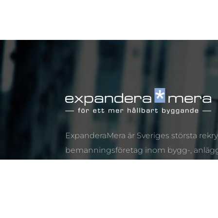
ExpanderaMera är Sveriges största rekry
bemanningsföretag inom bygg-, anläg
installationsbranschen. Vi erbjuder sm
stora bolag ökad flexibilitet genom att h
lösningar inom bemanning och rekryter