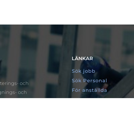
LÄNKAR
Sök jobb
Sök Personal
terings- och
För anställda
gnings- och
å, medelstora och
itta kostnadseffektiva
ing.