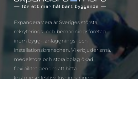
ExpanderaMera är Sveriges största
rekryterings- och bemanningsföretag
inom bygg-, anläggnings- och
installationsbranschen. Vi erbjuder små,
medelstora och stora bolag ökad
flexibilitet genom att hitta
kostnadseffektiva lösningar inom
bemanning och rekrytering.
LÄNKAR